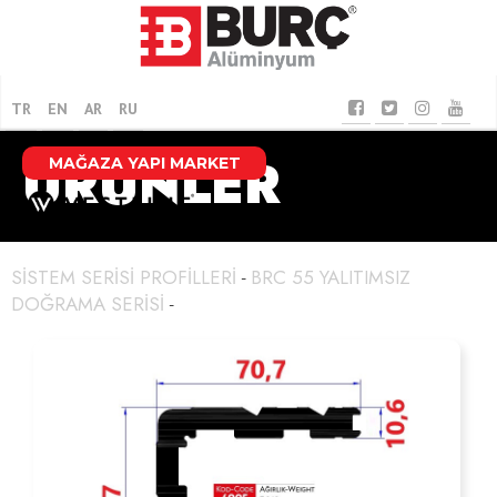
TR
EN
AR
RU
ÜRÜNLER
MAĞAZA YAPI MARKET
SİSTEM SERİSİ PROFİLLERİ
BRC 55 YALITIMSIZ
-
DOĞRAMA SERİSİ
-